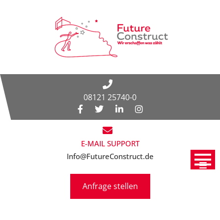
08121 25740-0
E-MAIL SUPPORT
Info@FutureConstruct.de
Anfrage stellen