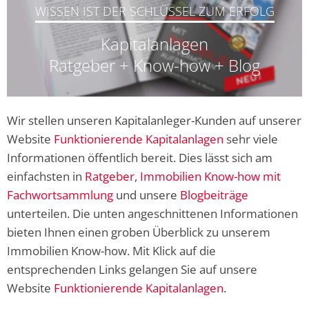
WISSEN IST DER SCHLÜSSEL ZUM ERFOLG
Kapitalanlagen
Ratgeber + Know-how + Blog
Wir stellen unseren Kapitalanleger-Kunden auf unserer
Website
Funktionierende Kapitalanlagen
sehr viele
Informationen öffentlich bereit. Dies lässt sich am
einfachsten in
Ratgeber
,
Immobilien Know-how mit
Fachwortsammlung
und unsere
Blogbeiträge
unterteilen. Die unten angeschnittenen Informationen
bieten Ihnen einen groben Überblick zu unserem
Immobilien Know-how. Mit Klick auf die
entsprechenden Links gelangen Sie auf unsere
Website
Funktionierende Kapitalanlagen
.