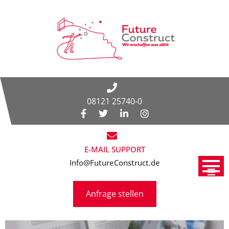
08121 25740-0
E-MAIL SUPPORT
Info@FutureConstruct.de
Anfrage stellen